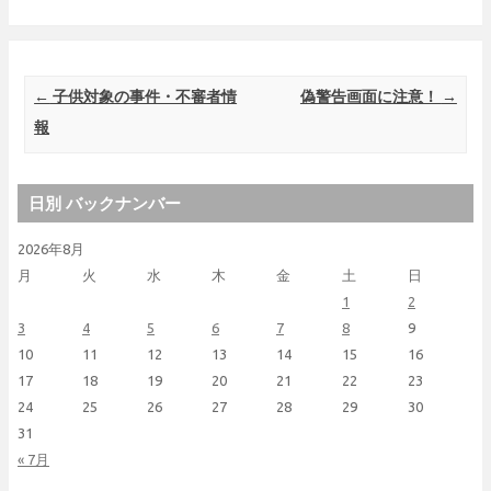
Post navigation
←
子供対象の事件・不審者情
偽警告画面に注意！
→
報
日別 バックナンバー
2026年8月
月
火
水
木
金
土
日
1
2
3
4
5
6
7
8
9
10
11
12
13
14
15
16
17
18
19
20
21
22
23
24
25
26
27
28
29
30
31
« 7月