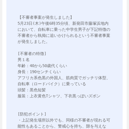
【不審者事案が発生しました】

5月23日(木)午後6時35分頃、新発田市藤塚浜地内
において、自転車に乗った中学生男子が下記特徴の
不審者から執拗に追いかけられるという不審者事案
が発生しました。

[不審者の特徴]

男１名

年齢：40から50歳代くらい

身長：190センチくらい

アフリカ系色黒の外国人、筋肉質でガッチリ体型、
自転車（ロードバイク）に乗っている

頭髪：黒色短髪

服装：上衣黄色Tシャツ、下衣黒っぽいズボン

[防犯ポイント]

・上記発生場所以外でも、同様の不審者が現れる可
能性もあることから、警戒心を持ち、隙を与えな