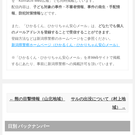
を「Komachi Web広報」でも同時掲載しています。
配信内容は、
子ども対象の事件・不審者情報、事件の発生・手配情
報、防犯対策情報
などです。
また、「ひかるくん、ひかりちゃん安心メール」は、
どなたでも個人
のメールアドレスを登録することで受信することができます
。
登録方法などは新潟県警察のホームページをご参照ください。
新潟県警察ホームページ（ひかるくん・ひかりちゃん安心メール）
※「ひかるくん・ひかりちゃん安心メール」を本Webサイトで掲載
するにあたり、事前に新潟県警察への掲載許可を頂いています。
Post navigation
←
熊の目撃情報（山北地域）
サルの出没について（村上地
域）
→
日別 バックナンバー