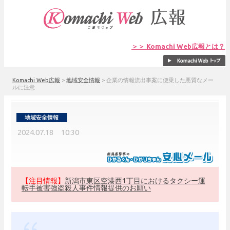
＞＞ Komachi Web広報とは？
Komachi Web広報
>
地域安全情報
>
企業の情報流出事案に便乗した悪質なメー
ルに注意
2024.07.18 10:30
【注目情報】
新潟市東区空港西1丁目におけるタクシー運
転手被害強盗殺人事件情報提供のお願い