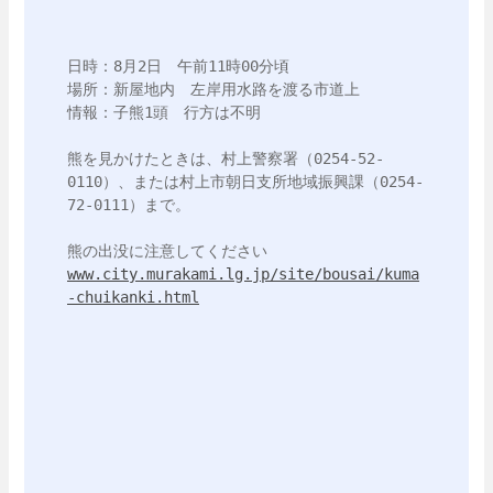
日時：8月2日　午前11時00分頃

場所：新屋地内　左岸用水路を渡る市道上

情報：子熊1頭　行方は不明

熊を見かけたときは、村上警察署（0254-52-
0110）、または村上市朝日支所地域振興課（0254-
72-0111）まで。

www.city.murakami.lg.jp/site/bousai/kuma
-chuikanki.html