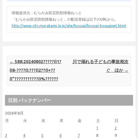
情報提供元：むらかみ防災防犯情報ねっと
「むらかみ防災防犯情報ねっと」の配信登録は以下のURLから。
http://www.city.murakami.lg.jp/site/bousai/bousai-bousainet.html
Post navigation
←
588:20240802?????(I1?
川で溺れる子どもの事故相次
(I8-????(I:???(I2??(I+??
ぐ ほか
→
(I”???????????(I%??????
日別 バックナンバー
2026年8月
月
火
水
木
金
土
日
1
2
3
4
5
6
7
8
9