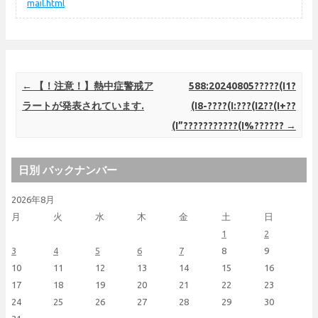
mail.html
Post navigation
←
【！注意！】熱中症警戒ア
588:20240805?????(I1?
ラートが発表されています.
(I8-????(I:???(I2??(I+??
(I”???????????(I%??????
→
日別 バックナンバー
2026年8月
月
火
水
木
金
土
日
1
2
3
4
5
6
7
8
9
10
11
12
13
14
15
16
17
18
19
20
21
22
23
24
25
26
27
28
29
30