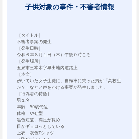
子供対象の事件・不審者情報
［タイトル］

不審者事案の発生

［発生日時］

令和６年８月１日（木）午後０時ころ

［発生場所］

五泉市三本木字早出地内道路上

［本文］

歩いていた女子生徒に、自転車に乗った男が「高校生
か？」などと声をかける事案が発生しました。

［行為者の特徴］

男１名

年齢　50歳代位

体格　やせ型

黒色短髪、襟足が長め

目がギョロっとしている

上衣　灰色Tシャツ
