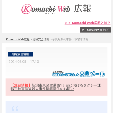
＞＞ Komachi Web広報とは？
Komachi Web広報
>
地域安全情報
>
子供対象の事件・不審者情報
2024.08.05 17:10
【注目情報】
新潟市東区空港西1丁目におけるタクシー運
転手被害強盗殺人事件情報提供のお願い