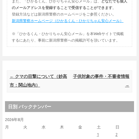
また、「ひかるくん、ひかりちゃん安心メール」は、
どなたでも個人
のメールアドレスを登録することで受信することができます
。
登録方法などは新潟県警察のホームページをご参照ください。
新潟県警察ホームページ（ひかるくん・ひかりちゃん安心メール）
※「ひかるくん・ひかりちゃん安心メール」を本Webサイトで掲載
するにあたり、事前に新潟県警察への掲載許可を頂いています。
Post navigation
←
クマの目撃について（妙高
子供対象の事件・不審者情報
市：関山地内）
→
日別 バックナンバー
2026年8月
月
火
水
木
金
土
日
1
2