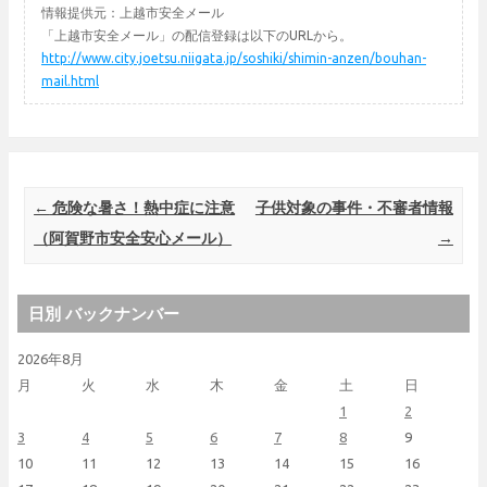
情報提供元：上越市安全メール
「上越市安全メール」の配信登録は以下のURLから。
http://www.city.joetsu.niigata.jp/soshiki/shimin-anzen/bouhan-
mail.html
Post navigation
←
危険な暑さ！熱中症に注意
子供対象の事件・不審者情報
（阿賀野市安全安心メール）
→
日別 バックナンバー
2026年8月
月
火
水
木
金
土
日
1
2
3
4
5
6
7
8
9
10
11
12
13
14
15
16