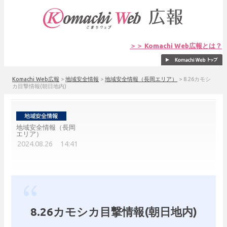
＞＞ Komachi Web広報とは？
Komachi Web広報
>
地域安全情報
>
地域安全情報（長岡エリア）
>
8.26カモシ
カ目撃情報(朝日地内)
地域安全情報（長岡
エリア）
2024.08.26 14:41
8.26カモシカ目撃情報(朝日地内)