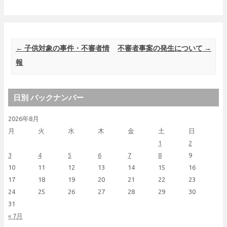
Post navigation
←
子供対象の事件・不審者情
不審者事案の発生について
→
報
日別 バックナンバー
2026年8月
月
火
水
木
金
土
日
1
2
3
4
5
6
7
8
9
10
11
12
13
14
15
16
17
18
19
20
21
22
23
24
25
26
27
28
29
30
31
« 7月