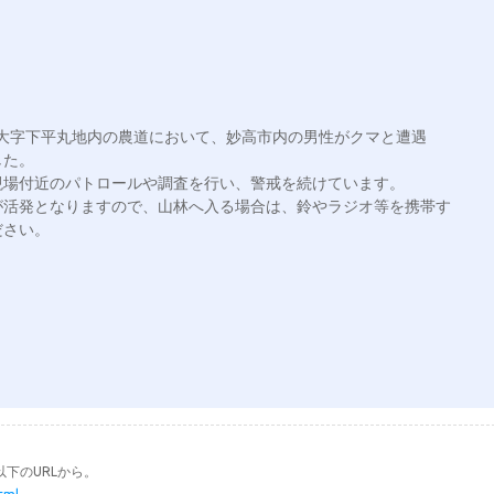
高市大字下平丸地内の農道において、妙高市内の男性がクマと遭遇
た。

場付近のパトロールや調査を行い、警戒を続けています。

が活発となりますので、山林へ入る場合は、鈴やラジオ等を携帯す
さい。 

下のURLから。