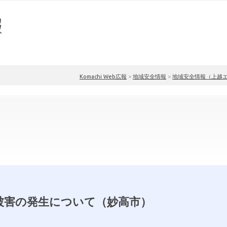
Komachi Web広報
>
地域安全情報
>
地域安全情報（上越
被害の発生について（妙高市）