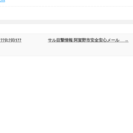
tml
??(I;?(I)1??
サル目撃情報 阿賀野市安全安心メール
→