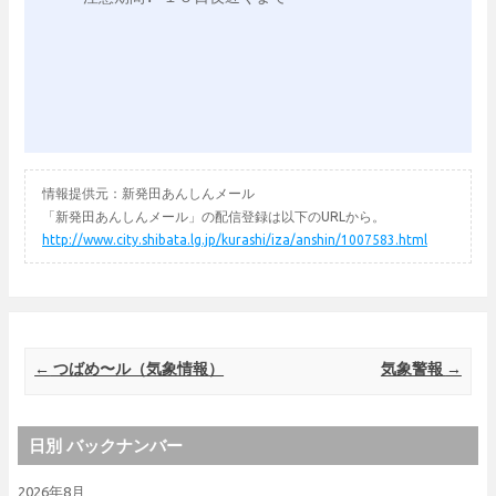
情報提供元：新発田あんしんメール
「新発田あんしんメール」の配信登録は以下のURLから。
http://www.city.shibata.lg.jp/kurashi/iza/anshin/1007583.html
Post navigation
←
つばめ〜ル（気象情報）
気象警報
→
日別 バックナンバー
2026年8月