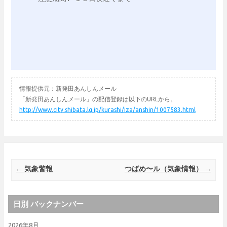
情報提供元：新発田あんしんメール
「新発田あんしんメール」の配信登録は以下のURLから。
http://www.city.shibata.lg.jp/kurashi/iza/anshin/1007583.html
Post navigation
←
気象警報
つばめ〜ル（気象情報）
→
日別 バックナンバー
2026年8月