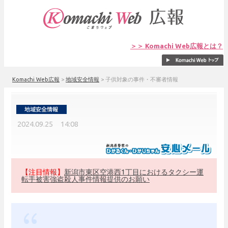
＞＞ Komachi Web広報とは？
Komachi Web広報
>
地域安全情報
>
子供対象の事件・不審者情報
2024.09.25 14:08
【注目情報】
新潟市東区空港西1丁目におけるタクシー運
転手被害強盗殺人事件情報提供のお願い