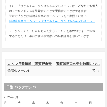
また、「ひかるくん、ひかりちゃん安心メール」は、
どなたでも個人
のメールアドレスを登録することで受信することができます
。
登録方法などは新潟県警察のホームページをご参照ください。
新潟県警察ホームページ（ひかるくん・ひかりちゃん安心メール）
※「ひかるくん・ひかりちゃん安心メール」を本Webサイトで掲載
するにあたり、事前に新潟県警察への掲載許可を頂いています。
Post navigation
←
クマ目撃情報（阿賀野市安
警察署窓口の受付時間につい
全安心メール）
て
→
日別 バックナンバー
2026年8月
月
火
水
木
金
土
日