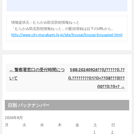
情報提供元：むらかみ防災防犯情報ねっと
「むらかみ防災防犯情報ねっと」の配信登録は以下のURLから。
http://www.city.murakami.lg.jp/site/bousai/bousai-bousainet.html
Post navigation
←
警察署窓口の受付時間につ
588:20240926??(I/?????(I.??
いて
(I.????????(I1?(I<??(I8???(I!??
(I0??(I:?(I<?
→
日別 バックナンバー
2026年8月
月
火
水
木
金
土
日
1
2