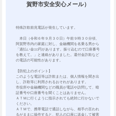
賀野市安全安心メール）
特殊詐欺前兆電話が発生しています。

　本日（令和６年９月３０日）午前９時３０分頃、
阿賀野市内の家庭に対し、金融機関を名乗る男から
「過払い金○○円があります。振り込むので口座番号
を教えて。」と連絡がありました。還付金詐欺など
の電話の可能性があります。

【防犯上のポイント】

このような電話等は詐欺または、個人情報を聞き出
し、詐欺等に利用されるおそれがあります。

市役所や金融機関などの職員が電話や訪問して、暗
証番号や口座番号を聞くことはありません。

ＡＴＭに行くように指示されても絶対に行かないで
ください。

ＡＴＭで、携帯電話で通話しながら、相手の言われ
るがままに操作すると、犯人の口座に送金して被害