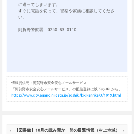
に遭ってしまいます。

すぐに電話を切って、警察や家族に相談してくださ
い。

阿賀野警察署　0250-63-0110

情報提供元：阿賀野市安全安心メールサービス
「阿賀野市安全安心メールサービス」の配信登録は以下のURLから。
https://www.city.agano.niigata.jp/soshiki/kikikanrika/3/1019.html
Post navigation
←
【図書館】10月の読み聞か
熊の目撃情報（村上地域）
→