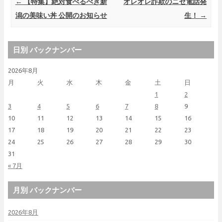
Post navigation
←
【特集】絶対食べるべき新
オレオレ詐欺のニセ電話発
潟の美味い丼 公開のお知らせ
生！
→
日別 バックナンバー
2026年8月
月
火
水
木
金
土
日
1
2
3
4
5
6
7
8
9
10
11
12
13
14
15
16
17
18
19
20
21
22
23
24
25
26
27
28
29
30
31
« 7月
月別 バックナンバー
2026年8月