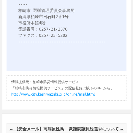
----

柏崎市 選挙管理委員会事務局

新潟県柏崎市日石町2番1号

市役所本館4階

電話番号：0257-21-2370

ファクス：0257-23-5202

-------------------------------------
情報提供元：柏崎市防災情報提供サービス
「柏崎市防災情報提供サービス」の配信登録は以下のURLから。
http://www.city.kashiwazaki.lg.jp/online/mail.html
Post navigation
←
【安全メール】高病原性鳥
衆議院議員総選挙について
→