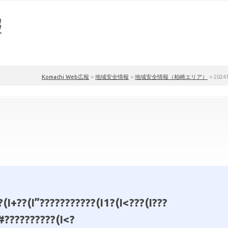
Komachi Web広報
>
地域安全情報
>
地域安全情報（柏崎エリア）
>
202412
(I+??(I”???????????(I1?(I<???(I???
#??????????(I<?