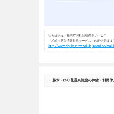
-----------------------------
情報提供元：柏崎市防災情報提供サービス
「柏崎市防災情報提供サービス」の配信登録は以
http://www.city.kashiwazaki.lg.jp/online/mail
Post navigation
←
勝木・ゆり花温泉施設の休館・利用休