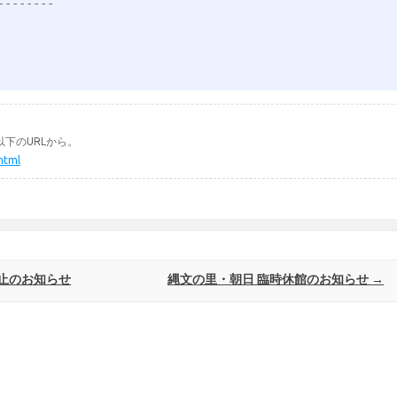
--------
下のURLから。
.html
止のお知らせ
縄文の里・朝日 臨時休館のお知らせ
→