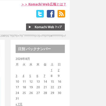
＞＞ Komachi Web広報とは？
08?(I$’??(I(??(I+??(I”???????????(I1?(I<???(I???(I#??????????(I<?
日別 バックナンバー
2026年8月
月
火
水
木
金
土
日
1
2
3
4
5
6
7
8
9
10
11
12
13
14
15
16
17
18
19
20
21
22
23
24
25
26
27
28
29
30
31
« 7月