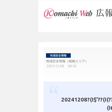
地域安全情報（柏崎エリア）
2024.12.08 08:45
20241208?(I$’??(I(??
(I