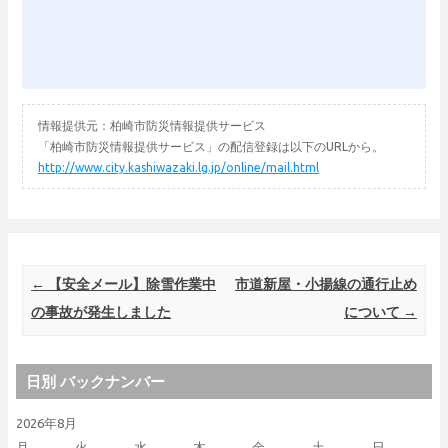
情報提供元：柏崎市防災情報提供サービス
「柏崎市防災情報提供サービス」の配信登録は以下のURLから。
http://www.city.kashiwazaki.lg.jp/online/mail.html
Post navigation
←
【安全メール】除雪作業中
市道新屋・小揚線の通行止め
の事故が発生しました
について
→
日別 バックナンバー
2026年8月
月
火
水
木
金
土
日