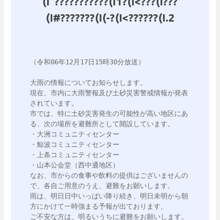
(I”???????????(I1?(I<???(I???
(I#???????(I(-?(I<??????(I.2
（令和06年12月17日15時30分放送）

大雨の情報についてお知らせします。

現在、市内に大雨警報及び土砂災害警戒情報が発表
されています。

市では、特に土砂災害発生の可能性が高い地区にあ
る、次の場所を避難所として開設しています。

・大洲コミュニティセンター

・鯨波コミュニティセンター

・上条コミュニティセンター

・山本公会堂（西中通地区）

なお、市からの食事や飲料の提供はございませんの
で、各自ご用意のうえ、避難をお願いします。

雨は、明日日中いっぱい降り続き、明日未明から朝
方にかけて一時強まる予報が出ております。

ご不安な方は、明るいうちに避難をお願いします。