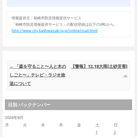
情報提供元：柏崎市防災情報提供サービス
「柏崎市防災情報提供サービス」の配信登録は以下のURLから。
http://www.city.kashiwazaki.lg.jp/online/mail.html
Post navigation
←
「森を守ること〜人と木の
【警報】12.18大雨(土砂災害)
しごと〜」テレビ・ラジオ放
→
送について
日別 バックナンバー
2026年8月
月
火
水
木
金
土
日
1
2