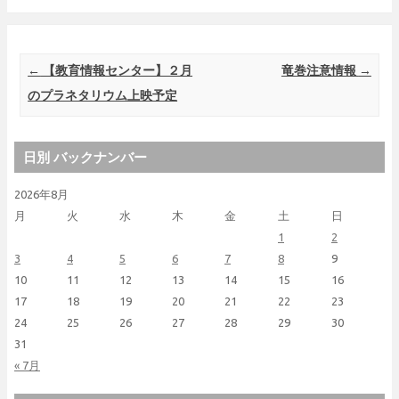
Post navigation
←
【教育情報センター】２月
竜巻注意情報
→
のプラネタリウム上映予定
日別 バックナンバー
2026年8月
月
火
水
木
金
土
日
1
2
3
4
5
6
7
8
9
10
11
12
13
14
15
16
17
18
19
20
21
22
23
24
25
26
27
28
29
30
31
« 7月