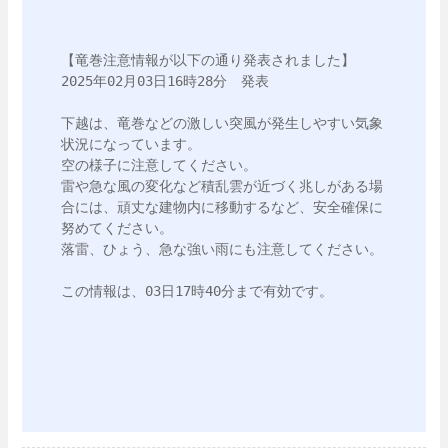
【竜巻注意情報が以下の通り発表されました】

2025年02月03日16時28分　発表

下越は、竜巻などの激しい突風が発生しやすい気象
状況になっています。

空の様子に注意してください。

雷や急な風の変化など積乱雲が近づく兆しがある場
合には、頑丈な建物内に移動するなど、安全確保に
努めてください。

落雷、ひょう、急な強い雨にも注意してください。

この情報は、03日17時40分まで有効です。
