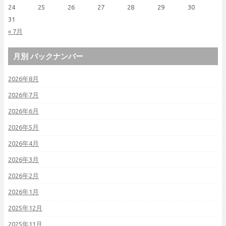
24
25
26
27
28
29
30
31
« 7月
月別 バックナンバー
2026年8月
2026年7月
2026年6月
2026年5月
2026年4月
2026年3月
2026年2月
2026年1月
2025年12月
2025年11月