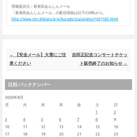
情報提供元：新発田あんしんメール
「新発田あんしんメール」の配信登録は以下のURLから。
http://www.city.shibata.lg.jp/kurashi/iza/anshin/1007583.html
Post navigation
←
【安全メール】大雪にご注
吉田正記念コンサートチケッ
意ください
ト販売終了のお知らせ
→
日別 バックナンバー
2026年8月
月
火
水
木
金
土
日
1
2
3
4
5
6
7
8
9
10
11
12
13
14
15
16
17
18
19
20
21
22
23