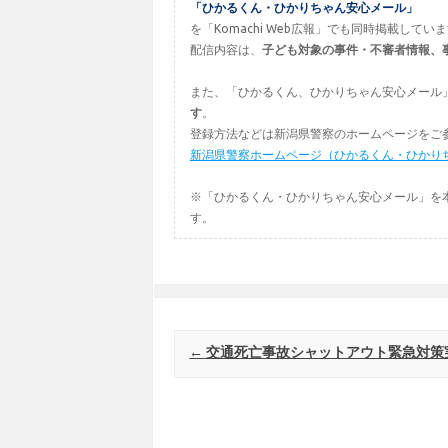
「ひかるくん・ひかりちゃん安心メール」
を「Komachi Web広報」でも同時掲載してい
配信内容は、
子ども対象の事件・不審者情報、
また、「ひかるくん、ひかりちゃん安心メール
す
。
登録方法などは新潟県警察のホームページをご
新潟県警察ホームページ（ひかるくん・ひかり
※「ひかるくん・ひかりちゃん安心メール」を
す。
Post navigation
←
交通死亡事故シャットアウト緊急対策