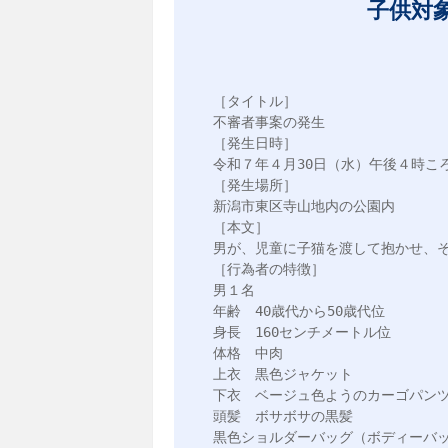
子供対
［タイトル］

不審者事案の発生

［発生日時］

令和７年４月30日（水）午後４時ころ
［発生場所］

新潟市東区寺山地内の公園内

［本文］

男が、児童に子猫を渡して抱かせ、そ
［行為者の特徴］

男１名

年齢　40歳代から50歳代位

身長　160センチメートル位

体格　中肉

上衣　黒色ジャケット

下衣　ベージュ色ようのカーゴパンツ
頭髪　ボサボサの黒髪

黒色ショルダーバッグ（ボディーバッ