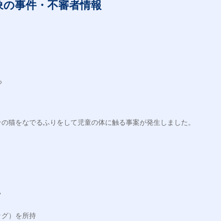
象の事件・不審者情報


の猫をなでるふりをして児童の体に触る事案が発生しました。



グ）を所持
