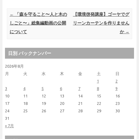
Post navigation
←
「森を守ること〜人と木の
【環境啓発講座】ゴーヤでグ
しごと〜」総集編動画の公開
リーンカーテンを作りません
について
か
→
日別 バックナンバー
2026年8月
月
火
水
木
金
土
日
1
2
3
4
5
6
7
8
9
10
11
12
13
14
15
16
17
18
19
20
21
22
23
24
25
26
27
28
29
30
31
« 7月