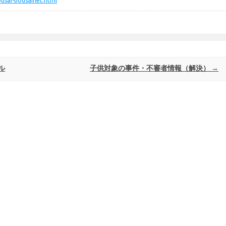
ousai-bousainet.html
ル
子供対象の事件・不審者情報（解決）
→