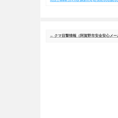
http://www.city.murakami.lg.jp/site/bousai/b
Post navigation
←
クマ目撃情報（阿賀野市安全安心メー