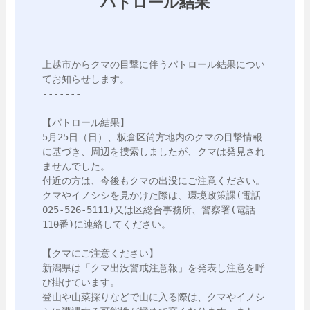
パトロール結果
上越市からクマの目撃に伴うパトロール結果につい
てお知らせします。

-------

【パトロール結果】

5月25日（日）、板倉区筒方地内のクマの目撃情報
に基づき、周辺を捜索しましたが、クマは発見され
ませんでした。

付近の方は、今後もクマの出没にご注意ください。

クマやイノシシを見かけた際は、環境政策課(電話
025-526-5111)又は区総合事務所、警察署(電話
110番)に連絡してください。

【クマにご注意ください】

新潟県は「クマ出没警戒注意報」を発表し注意を呼
び掛けています。

登山や山菜採りなどで山に入る際は、クマやイノシ