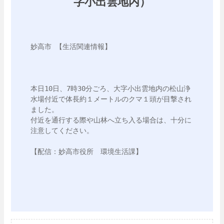
字小出雲地内）
妙高市 【生活関連情報】 

本日10日、7時30分ごろ、大字小出雲地内の松山浄
水場付近で体長約１メートルのクマ１頭が目撃され
ました。

付近を通行する際や山林へ立ち入る場合は、十分に
注意してください。
