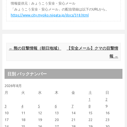
情報提供元：みょうこう安全・安心メール
「みょうこう安全・安心メール」の配信登録は以下のURLから。
https://www.city.myoko.niigata.jp/docs/518.html
Post navigation
←
熊の目撃情報（朝日地域）
【安全メール】クマの目撃情
報
→
日別 バックナンバー
2026年8月
月
火
水
木
金
土
日
1
2
3
4
5
6
7
8
9
10
11
12
13
14
15
16
17
18
19
20
21
22
23
24
25
26
27
28
29
30