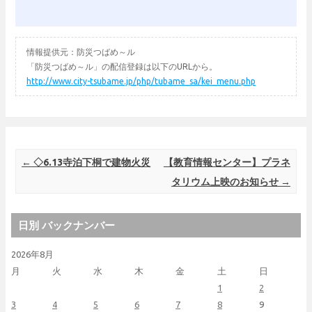
情報提供元：防災つばめ～ル
「防災つばめ～ル」の配信登録は以下のURLから。
http://www.city-tsubame.jp/php/tubame_sa/kei_menu.php
Post navigation
←
◇6.13寺泊下桐で建物火災
【教育情報センター】プラネ
タリウム上映のお知らせ
→
日別 バックナンバー
2026年8月
月
火
水
木
金
土
日
1
2
3
4
5
6
7
8
9