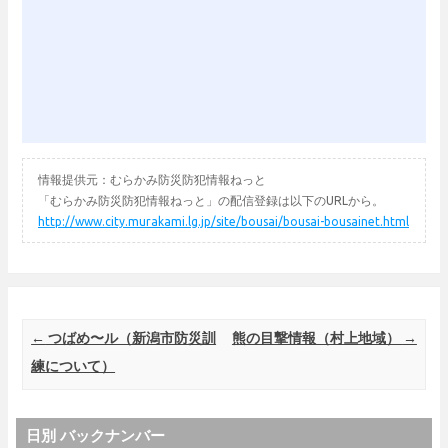
情報提供元：むらかみ防災防犯情報ねっと
「むらかみ防災防犯情報ねっと」の配信登録は以下のURLから。
http://www.city.murakami.lg.jp/site/bousai/bousai-bousainet.html
Post navigation
←
つばめ〜ル（新潟市防災訓
熊の目撃情報（村上地域）
→
練について）
日別 バックナンバー