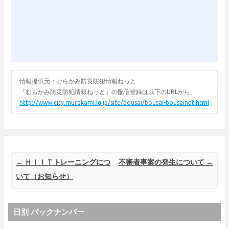
情報提供元：むらかみ防災防犯情報ねっと
「むらかみ防災防犯情報ねっと」の配信登録は以下のURLから。
http://www.city.murakami.lg.jp/site/bousai/bousai-bousainet.html
Post navigation
←
ＨＩＩＴトレーニングにつ
不審者事案の発生について
→
いて（お知らせ）
日別 バックナンバー