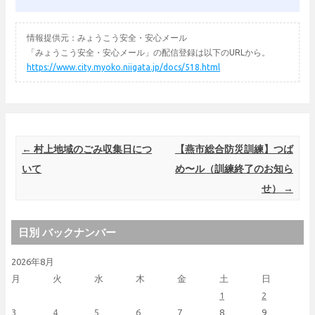
情報提供元：みょうこう安全・安心メール
「みょうこう安全・安心メール」の配信登録は以下のURLから。
https://www.city.myoko.niigata.jp/docs/518.html
Post navigation
←
村上地域のごみ収集日につ
【燕市総合防災訓練】つば
いて
め〜ル（訓練終了のお知ら
せ）
→
日別 バックナンバー
2026年8月
月
火
水
木
金
土
日
1
2
3
4
5
6
7
8
9