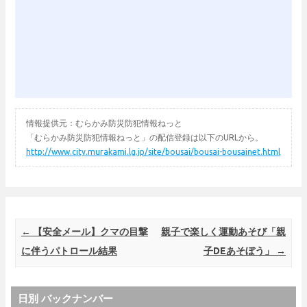
情報提供元：むらかみ防災防犯情報ねっと
「むらかみ防災防犯情報ねっと」の配信登録は以下のURLから。
http://www.city.murakami.lg.jp/site/bousai/bousai-bousainet.html
Post navigation
←
【安全メール】クマの目撃
親子で楽しく運動あそび「親
に伴うパトロール結果
子DEあそぼう」
→
日別 バックナンバー