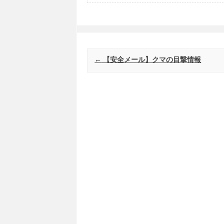
Post navigation
←
【安全メール】クマの目撃情報