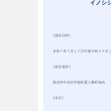
イノシ
[発生日時]
令和７年７月１７日午後９時４０分
[発生場所]
新潟市中央区学校町通３番町地内
[本文]