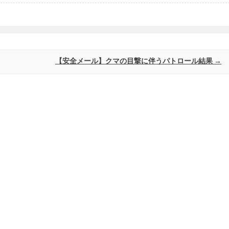
【安全メール】クマの目撃に伴うパトロール結果
→