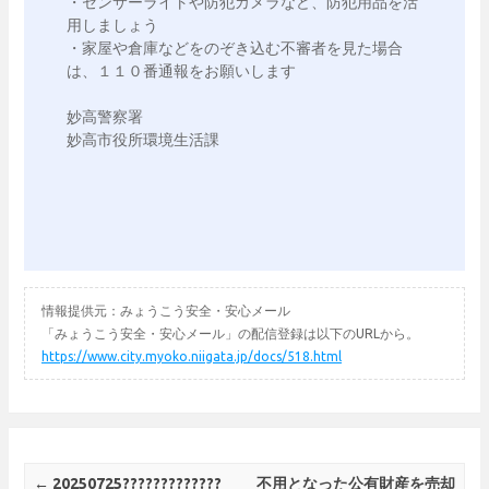
・センサーライトや防犯カメラなど、防犯用品を活
用しましょう

・家屋や倉庫などをのぞき込む不審者を見た場合
は、１１０番通報をお願いします

妙高警察署

情報提供元：みょうこう安全・安心メール
「みょうこう安全・安心メール」の配信登録は以下のURLから。
https://www.city.myoko.niigata.jp/docs/518.html
Post navigation
←
20250725?????????????
不用となった公有財産を売却