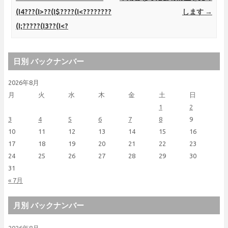
(I4???(I>??(I$????(I<????????
します
→
(I;?????(I3??(I<?
日別 バックナンバー
2026年8月
月
火
水
木
金
土
日
1
2
3
4
5
6
7
8
9
10
11
12
13
14
15
16
17
18
19
20
21
22
23
24
25
26
27
28
29
30
31
« 7月
月別 バックナンバー