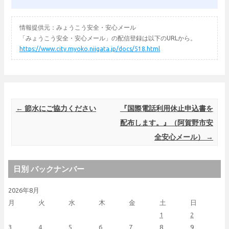
情報提供元：みょうこう安全・安心メール
「みょうこう安全・安心メール」の配信登録は以下のURLから。
https://www.city.myoko.niigata.jp/docs/518.html
Post navigation
←
節水にご協力ください
『国際電話利用休止申込書を
配布します。』（阿賀野市安
全安心メール）
→
日別 バックナンバー
2026年8月
月
火
水
木
金
土
日
1
2
3
4
5
6
7
8
9