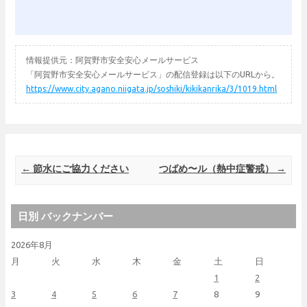
情報提供元：阿賀野市安全安心メールサービス
「阿賀野市安全安心メールサービス」の配信登録は以下のURLから。
https://www.city.agano.niigata.jp/soshiki/kikikanrika/3/1019.html
Post navigation
←
節水にご協力ください
つばめ〜ル（熱中症警戒）
→
日別 バックナンバー
2026年8月
月
火
水
木
金
土
日
1
2
3
4
5
6
7
8
9