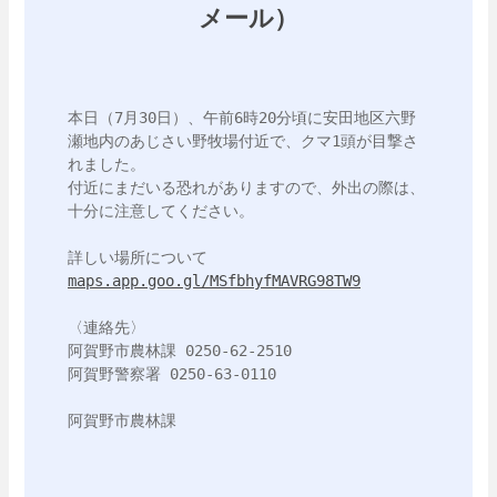
メール）
本日（7月30日）、午前6時20分頃に安田地区六野
瀬地内のあじさい野牧場付近で、クマ1頭が目撃さ
れました。

付近にまだいる恐れがありますので、外出の際は、
十分に注意してください。

maps.app.goo.gl/MSfbhyfMAVRG98TW9
〈連絡先〉

阿賀野市農林課 0250-62-2510

阿賀野警察署 0250-63-0110
