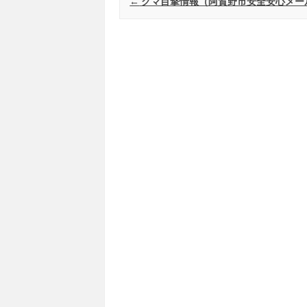
Post navigation
←
クマ目撃情報（阿賀野市安全安心メー