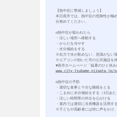
【熱中症に警戒しましょう】

本日燕市では、熱中症の危険性が極
分努めてください。

◎熱中症が疑われたら

・涼しい場所へ移動する

・からだを冷やす

・水分補給をする

※自力で水が飲めない、意識がない場
※エアコンの効いた市の公共施設を休
www.city.tsubame.niigata.jp/s
◎熱中症の予防

・適切な食事と十分な睡眠をとる

・こまめに水分補給をする（1日あたり
・涼しい時間帯の外出を心がける

・屋内では適切に冷房機器を活用する
※子どもや高齢者には特に声をかけ、