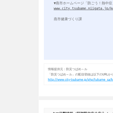
www.city.tsubame.niigata.jp/k
燕市健康づくり課

情報提供元：防災つばめ～ル
「防災つばめ～ル」の配信登録は以下のURLか
http://www.city-tsubame.jp/php/tubame_sa/