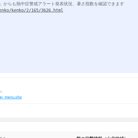
enko/kenko/2/165/3626.html
ら。
kei_menu.php