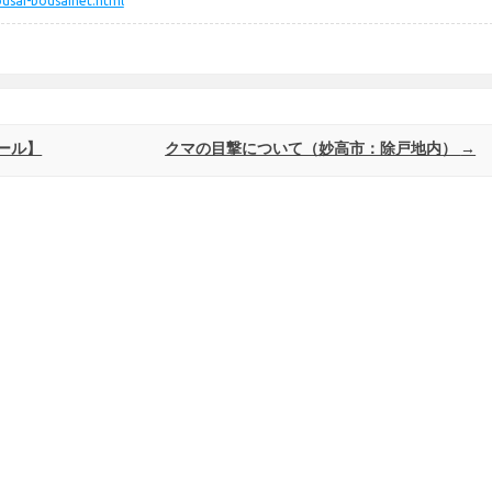
ousai-bousainet.html
ール】
クマの目撃について（妙高市：除戸地内）
→