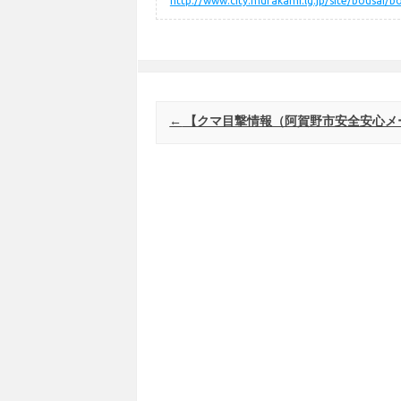
http://www.city.murakami.lg.jp/site/bousai/b
Post navigation
←
【クマ目撃情報（阿賀野市安全安心メ