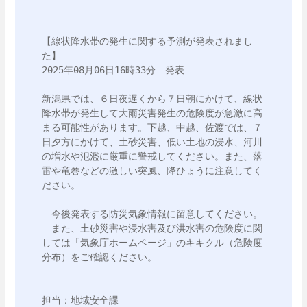
【線状降水帯の発生に関する予測が発表されまし
た】

2025年08月06日16時33分　発表

新潟県では、６日夜遅くから７日朝にかけて、線状
降水帯が発生して大雨災害発生の危険度が急激に高
まる可能性があります。下越、中越、佐渡では、７
日夕方にかけて、土砂災害、低い土地の浸水、河川
の増水や氾濫に厳重に警戒してください。また、落
雷や竜巻などの激しい突風、降ひょうに注意してく
ださい。

　今後発表する防災気象情報に留意してください。

　また、土砂災害や浸水害及び洪水害の危険度に関
しては「気象庁ホームページ」のキキクル（危険度
分布）をご確認ください。

担当：地域安全課
