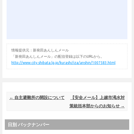
情報提供元：新発田あんしんメール
「新発田あんしんメール」の配信登録は以下のURLから。
http://www.city.shibata.lg.jp/kurashi/iza/anshin/1007583.html
Post navigation
←
自主避難所の開設について
【安全メール】上越市渇水対
策統括本部からのお知らせ
→
日別 バックナンバー