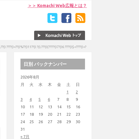
＞＞ Komachi Web広報とは？
(I:????(I<??(I%??(I11??(I:?(I;???(I(?????(I7?(I6:????(I$<????(I<?
日別 バックナンバー
2026年8月
月
火
水
木
金
土
日
1
2
3
4
5
6
7
8
9
10
11
12
13
14
15
16
17
18
19
20
21
22
23
24
25
26
27
28
29
30
31
« 7月