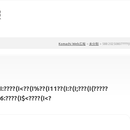
Komachi Web広報
>
未分類
>
588:20250807?????(I;??
????(I<??(I%??(I11??(I:?(I;???(I(?????
I6:????(I$<????(I<?