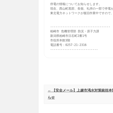
停電の情報についてお知らせします。

現在、西山町黒部、長嶺、礼拝の一部で停電が
東北電力ネットワークが復旧作業中ですので、
----------------------------------

柏崎市 危機管理部 防災・原子力課

新潟県柏崎市日石町2番1号

市役所本館3階

電話番号：0257-21-2316

---------------------------
Post navigation
←
【安全メール】上越市渇水対策統括本
らせ