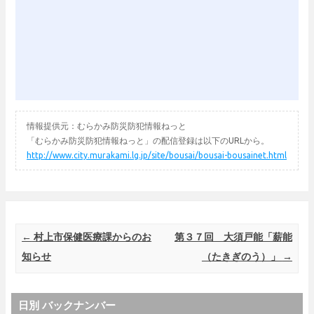
情報提供元：むらかみ防災防犯情報ねっと
「むらかみ防災防犯情報ねっと」の配信登録は以下のURLから。
http://www.city.murakami.lg.jp/site/bousai/bousai-bousainet.html
Post navigation
←
村上市保健医療課からのお
第３７回 大須戸能「薪能
知らせ
（たきぎのう）」
→
日別 バックナンバー