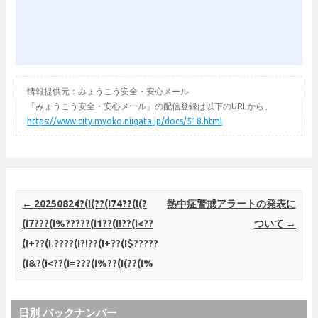
情報提供元：みょうこう安全・安心メール
「みょうこう安全・安心メール」の配信登録は以下のURLから。
https://www.city.myoko.niigata.jp/docs/518.html
Post navigation
←
20250824?(I(??(I74??(I(?
熱中症警戒アラートの発表に
(I7???(I%?????(I1??(I!??(I<??
ついて
→
(I+??(I.????(I?!??(I+??(I$?????
(I&?(I<??(I=???(I%??(I(??(I%
日別 バックナンバー