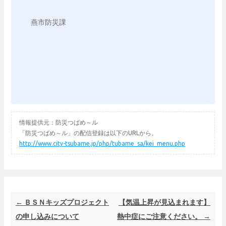
燕市防災課

情報提供元：防災つばめ～ル
「防災つばめ～ル」の配信登録は以下のURLから。
http://www.city-tsubame.jp/php/tubame_sa/kei_menu.php
Post navigation
←
ＢＳＮキッズプロジェクト
【気温上昇が見込まれます】
の申し込みについて
熱中症にご注意ください。
→