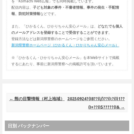
を「Komachi Web広報」でも同時掲載しています。
配信内容は、
子ども対象の事件・不審者情報、事件の発生・手配情
報、防犯対策情報
などです。
また、「ひかるくん、ひかりちゃん安心メール」は、
どなたでも個人
のメールアドレスを登録することで受信することができます
。
登録方法などは新潟県警察のホームページをご参照ください。
新潟県警察ホームページ（ひかるくん・ひかりちゃん安心メール）
※「ひかるくん・ひかりちゃん安心メール」を本Webサイトで掲載
するにあたり、事前に新潟県警察への掲載許可を頂いています。
Post navigation
←
熊の目撃情報（村上地域）
20250924?(I8??(I/)??(I;?(I)1??
(I+??(I$?????(I&
→
日別 バックナンバー