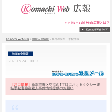
＞＞ Komachi Web広報とは？
Komachi Web広報
>
地域安全情報
>
事件の発生・手配情報
2025.09.24 00:53
【注目情報】
新潟市東区空港西1丁目におけるタクシー運
転手被害強盗殺人事件情報提供のお願い