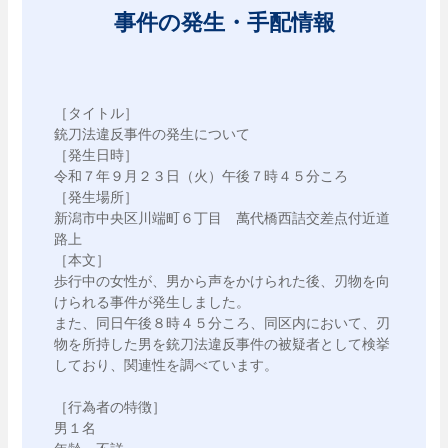
事件の発生・手配情報
［タイトル］

銃刀法違反事件の発生について

［発生日時］

令和７年９月２３日（火）午後７時４５分ころ

［発生場所］

新潟市中央区川端町６丁目　萬代橋西詰交差点付近道
路上

［本文］

歩行中の女性が、男から声をかけられた後、刃物を向
けられる事件が発生しました。

また、同日午後８時４５分ころ、同区内において、刃
物を所持した男を銃刀法違反事件の被疑者として検挙
しており、関連性を調べています。

［行為者の特徴］

男１名
