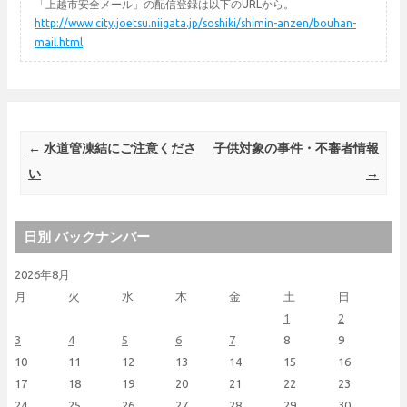
「上越市安全メール」の配信登録は以下のURLから。
http://www.city.joetsu.niigata.jp/soshiki/shimin-anzen/bouhan-
mail.html
Post navigation
←
水道管凍結にご注意くださ
子供対象の事件・不審者情報
い
→
日別 バックナンバー
2026年8月
月
火
水
木
金
土
日
1
2
3
4
5
6
7
8
9
10
11
12
13
14
15
16
17
18
19
20
21
22
23
24
25
26
27
28
29
30