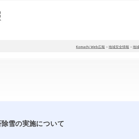
Komachi Web広報
>
地域安全情報
>
地
斉除雪の実施について