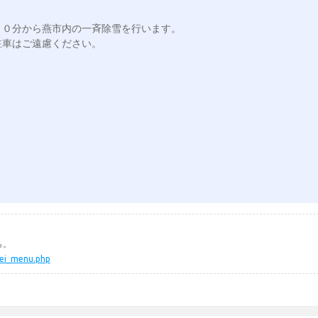
０分から燕市内の一斉除雪を行います。

車はご遠慮ください。

ら。
kei_menu.php