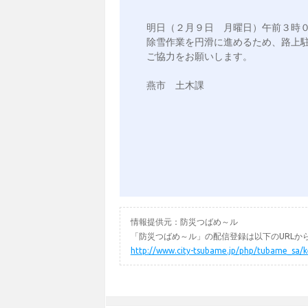
明日（２月９日　月曜日）午前３時０
除雪作業を円滑に進めるため、路上駐
ご協力をお願いします。

燕市　土木課

情報提供元：防災つばめ～ル
「防災つばめ～ル」の配信登録は以下のURLか
http://www.city-tsubame.jp/php/tubame_sa/