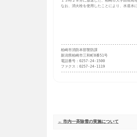
１３時２８分に放送した、柏崎市大字西長鳥地
なお、消火栓を使用したことにより、水道水に
------------------------------------
柏崎市消防本部警防課

新潟県柏崎市三和町8番51号

電話番号：0257-24-1500

ファクス：0257-24-1119

-----------------------------------
Post navigation
←
市内一斉除雪の実施について