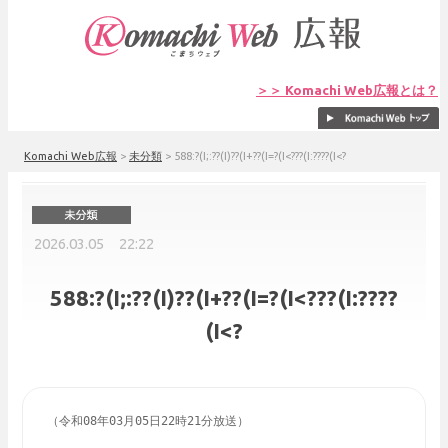
＞＞ Komachi Web広報とは？
Komachi Web広報
>
未分類
>
588:?(I;:??(I)??(I+??(I=?(I<???(I:????(I<?
2026.03.05 22:22
588:?(I;:??(I)??(I+??(I=?(I<???(I:????
(I<?
（令和08年03月05日22時21分放送）
