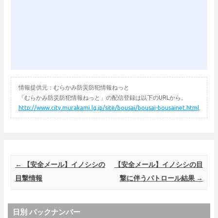
情報提供元：むらかみ防災防犯情報ねっと
「むらかみ防災防犯情報ねっと」の配信登録は以下のURLから。
http://www.city.murakami.lg.jp/site/bousai/bousai-bousainet.html
Post navigation
←
【安全メール】イノシシの
【安全メール】イノシシの目
目撃情報
撃に伴うパトロール結果
→
日別 バックナンバー