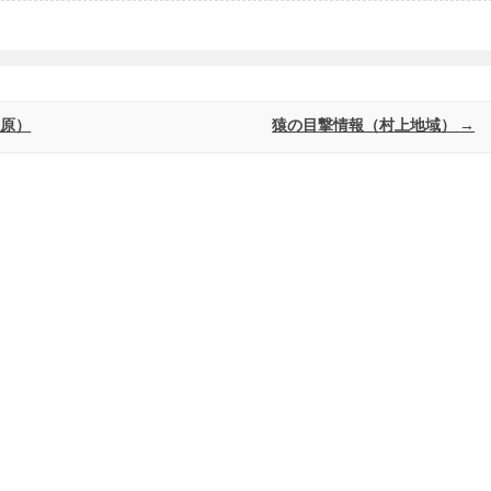
洞原）
猿の目撃情報（村上地域）
→