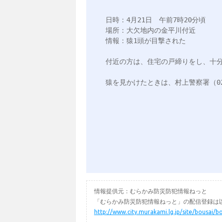
日時：4月21日　午前7時20分頃

場所：大欠地内の金平川付近

情報：猿1頭が目撃された

付近の方は、住宅の戸締りをし、十分
猿を見かけたときは、村上警察署（0254-
情報提供元：むらかみ防災防犯情報ねっと
「むらかみ防災防犯情報ねっと」の配信登録は以
http://www.city.murakami.lg.jp/site/bousai/b