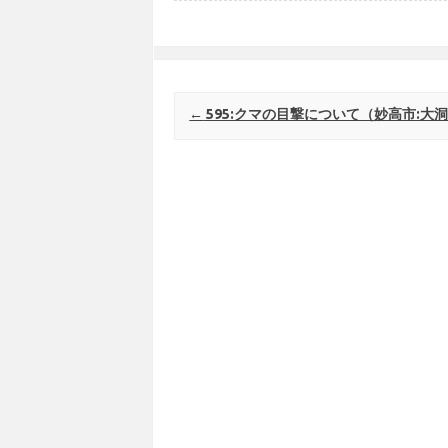
Post navigation
←
595:クマの目撃について（妙高市:大