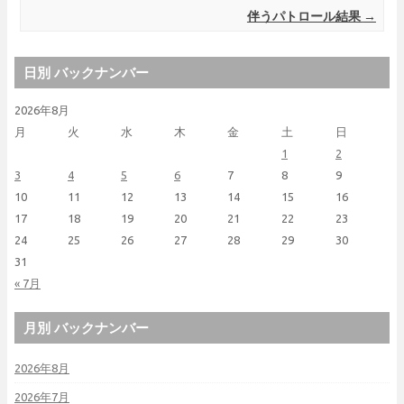
伴うパトロール結果
→
日別 バックナンバー
2026年8月
月
火
水
木
金
土
日
1
2
3
4
5
6
7
8
9
10
11
12
13
14
15
16
17
18
19
20
21
22
23
24
25
26
27
28
29
30
31
« 7月
月別 バックナンバー
2026年8月
2026年7月