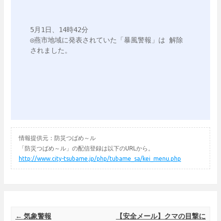
5月1日、14時42分

◎燕市地域に発表されていた「暴風警報」は 解除 
されました。

情報提供元：防災つばめ～ル
「防災つばめ～ル」の配信登録は以下のURLから。
http://www.city-tsubame.jp/php/tubame_sa/kei_menu.php
Post navigation
←
気象警報
【安全メール】クマの目撃に