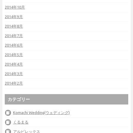
2014年10月
2014年9月
2014年8月
2014年7月
2014年6月
2014年5月
2014年4月
2014年3月
2014年2月
カテゴリー
Komachi Wedding(ウェディング)
くるまる
アルビレックス